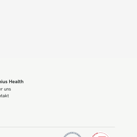
nius Health
r uns
takt