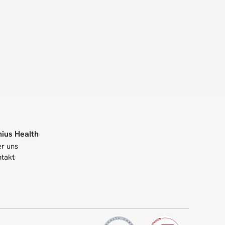
nius Health
r uns
takt