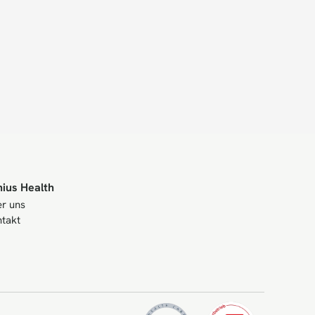
nius Health
r uns
takt