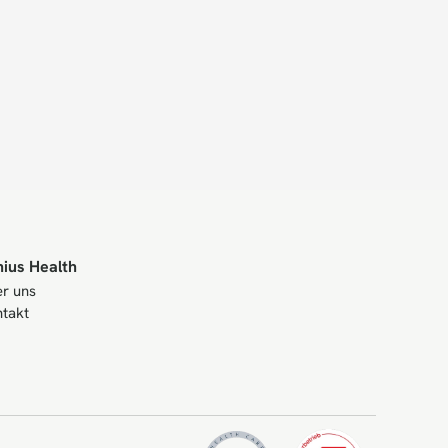
nius Health
r uns
takt