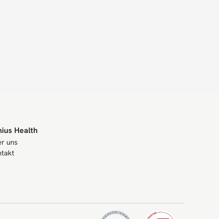
nius Health
r uns
takt