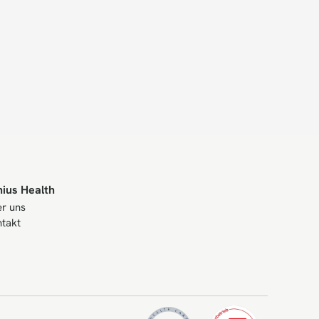
nius Health
r uns
takt