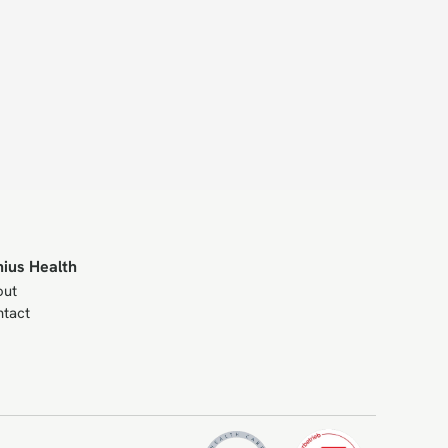
nius Health
out
tact