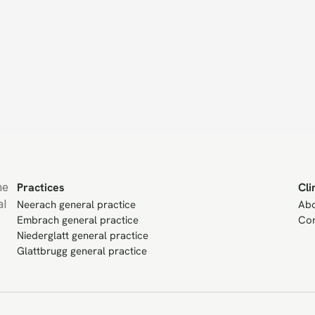
e 
Practices
Cli
l 
Neerach general practice
Ab
Embrach general practice
Con
Niederglatt general practice
Glattbrugg general practice