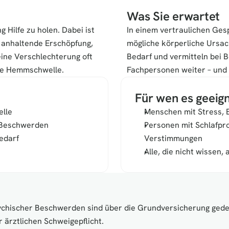
Was Sie erwartet
 Hilfe zu holen. Dabei ist 
In einem vertraulichen Ges
anhaltende Erschöpfung, 
mögliche körperliche Ursach
eine Verschlechterung oft 
Bedarf und vermitteln bei B
die Hemmschwelle.
Fachpersonen weiter – und 
Für wen es geeign
elle
Menschen mit Stress,
r Beschwerden
Personen mit Schlafpr
edarf
Verstimmungen
Alle, die nicht wissen,
chischer Beschwerden sind über die Grundversicherung gedeck
r ärztlichen Schweigepflicht.