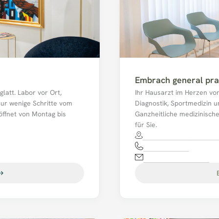
Embrach general pra
att. Labor vor Ort, 
Ihr Hausarzt im Herzen vo
nur wenige Schritte vom 
Diagnostik, Sportmedizin un
ffnet von Montag bis 
Ganzheitliche medizinisch
für Sie.
Im Feld 34, 8424 Embra
044 865 77 77
mpaembrach@hin.ch