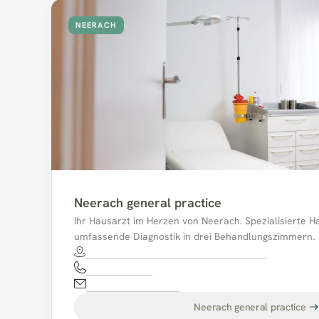
NEERACH
Neerach general practice
Ihr Hausarzt im Herzen von Neerach. Spezialisierte H
umfassende Diagnostik in drei Behandlungszimmern.
Alte Badenerstrasse 30, 8173 Neerach.
044 858 10 44
mpaneerach@hin.ch
Neerach general practice