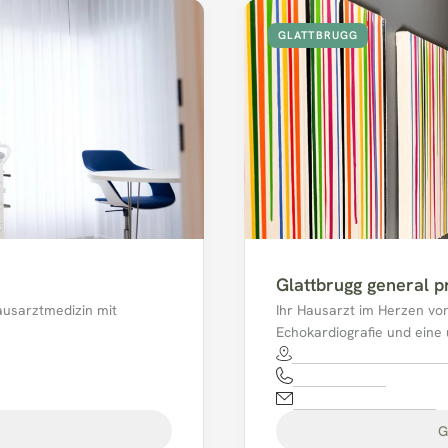
GLATTBRUGG
Glattbrugg general p
ausarztmedizin mit 
Ihr Hausarzt im Herzen von 
Echokardiografie und eine
Schaffhauserstrasse 13
044 811 17 17
mpaglattbrugg@hin.ch
G