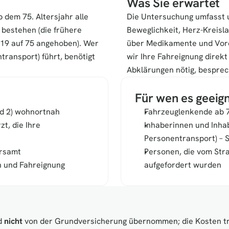
Was Sie erwartet
dem 75. Altersjahr alle 
Die Untersuchung umfasst 
bestehen (die frühere 
Beweglichkeit, Herz-Kreisl
19 auf 75 angehoben). Wer 
über Medikamente und Vorer
transport) führt, benötigt 
wir Ihre Fahreignung direk
Abklärungen nötig, besprec
Für wen es geeign
nd 2) wohnortnah
Fahrzeuglenkende ab 75
t, die Ihre 
Inhaberinnen und Inhab
Personentransport) – S
hrsamt
Personen, die vom Str
n und Fahreignung
aufgefordert wurden
d 
nicht
 von der Grundversicherung übernommen; die Kosten tr