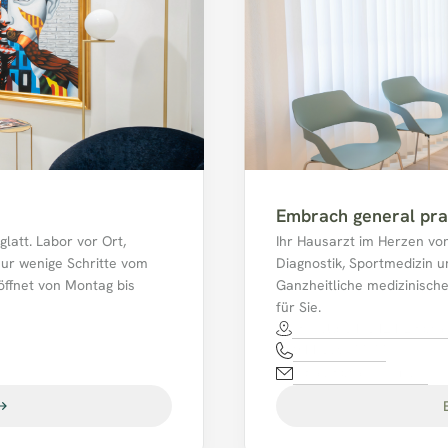
Embrach general pra
att. Labor vor Ort, 
Ihr Hausarzt im Herzen vo
nur wenige Schritte vom 
Diagnostik, Sportmedizin un
ffnet von Montag bis 
Ganzheitliche medizinisch
für Sie.
Im Feld 34, 8424 Embra
044 865 77 77
mpaembrach@hin.ch