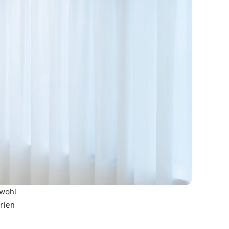
wohl 
ien 