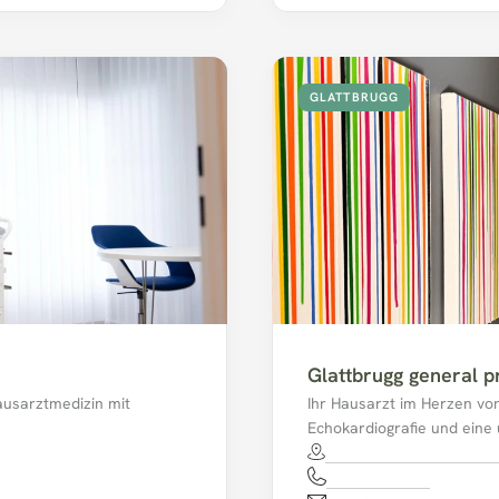
GLATTBRUGG
Glattbrugg general p
ausarztmedizin mit 
Ihr Hausarzt im Herzen von 
Echokardiografie und eine
Schaffhauserstrasse 13
044 811 17 17