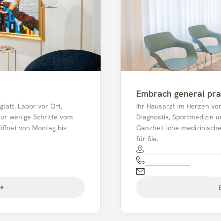
Embrach general pra
att. Labor vor Ort, 
Ihr Hausarzt im Herzen vo
nur wenige Schritte vom 
Diagnostik, Sportmedizin un
ffnet von Montag bis 
Ganzheitliche medizinisch
für Sie.
Im Feld 34, 8424 Embra
044 865 77 77
mpaembrach@hin.ch