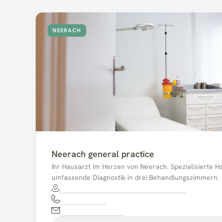
NEERACH
Neerach general practice
Ihr Hausarzt im Herzen von Neerach. Spezialisierte H
umfassende Diagnostik in drei Behandlungszimmern.
Alte Badenerstrasse 30, 8173 Neerach.
044 858 10 44
mpaneerach@hin.ch