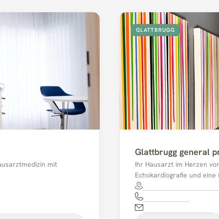
GLATTBRUGG
Glattbrugg general p
ausarztmedizin mit 
Ihr Hausarzt im Herzen von 
Echokardiografie und eine
Schaffhauserstrasse 13
044 811 17 17
mpaglattbrugg@hin.ch