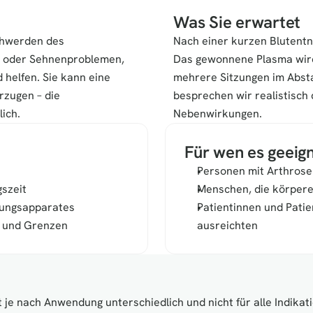
Was Sie erwartet
chwerden des 
Nach einer kurzen Blutentna
 oder Sehnenproblemen, 
Das gewonnene Plasma wird a
elfen. Sie kann eine 
mehrere Sitzungen im Absta
zugen – die 
besprechen wir realistisch 
lich.
Nebenwirkungen.
Für wen es geeign
Personen mit Arthrose
szeit
Menschen, die körpere
gungsapparates
Patientinnen und Pati
n und Grenzen
ausreichten
je nach Anwendung unterschiedlich und nicht für alle Indikatio