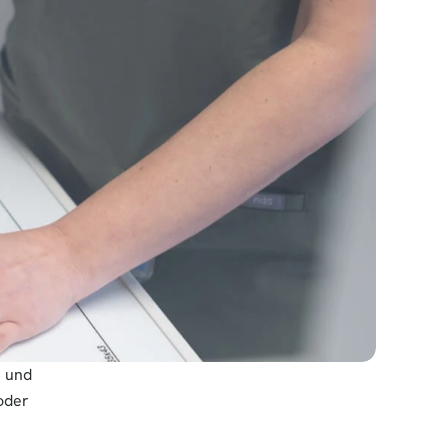
 und 
der 